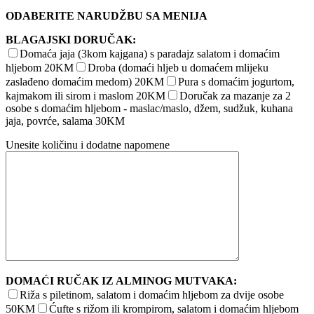
ODABERITE NARUDŽBU SA MENIJA
BLAGAJSKI DORUČAK:
Domaća jaja (3kom kajgana) s paradajz salatom i domaćim
hljebom 20KM
Droba (domaći hljeb u domaćem mlijeku
zaslađeno domaćim medom) 20KM
Pura s domaćim jogurtom,
kajmakom ili sirom i maslom 20KM
Doručak za mazanje za 2
osobe s domaćim hljebom - maslac/maslo, džem, sudžuk, kuhana
jaja, povrće, salama 30KM
Unesite količinu i dodatne napomene
DOMAĆI RUČAK IZ ALMINOG MUTVAKA:
Riža s piletinom, salatom i domaćim hljebom za dvije osobe
50KM
Ćufte s rižom ili krompirom, salatom i domaćim hljebom