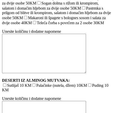
za dvije osobe 50KM
Sogan dolma s rižom ili krompirom,
salatom i domaćim hljebom za dvije osobe 50KM
Pastrmka s
prilgom od blitve ili krompirom, salatom i domaćim hljebom za dvije
osobe 50KM
Makaroni ili špagete s bolognes sosom i salata za
dvije osobe 40KM
Teleća čorba s povrćem za 2 osobe 30KM
Unesite količinu i dodatne napomene
DESERTI IZ ALMINOG MUTVAKA:
Sutlijaš 10 KM
Palaćinke (nutela, džem) 10KM
Puding 10
KM
Unesite količinu i dodatne napomene