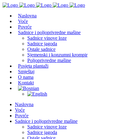
Naslovna
Voće
Povrće
Sadnice i poljoprivredne mašine
Sadnice vinove loze
Sadnice jagoda
Ostale sadnice
Sjemenski i konzumni krompir
Poljoprivredne mašine
Posjeta plantaži
Smještaj
O nama
Kontakt
Naslovna
Voće
Povrće
Sadnice i poljoprivredne mašine
Sadnice vinove loze
Sadnice jagoda
Ostale sadnice